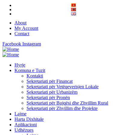
About
My Account
Contact
Facebook
Instagram
Hyrje
Komuna e Tuzit
Kontakti
Sekretariati për Financat
Sekretariati për Vetëqeverisjen Lokale
Sekretariati për Urbanizëm
Sekretariati për Pronën
Sekretariati për Bujqësi dhe Zhvillim Rural
Sekretariati për Zhvillim dhe Projekte
Lajme
Harta Dixhitale
Aplikacioni
Udhëzues