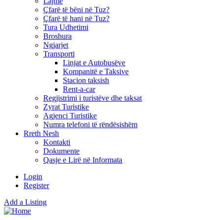
Lajme
Çfarë të bëni në Tuz?
Çfarë të hani në Tuz?
Tura Udhetimi
Broshura
Ngjarjet
Transporti
Linjat e Autobusëve
Kompanitë e Taksive
Stacion taksish
Rent-a-car
Regjistrimi i turistëve dhe taksat
Zyrat Turistike
Agjenci Turistike
Numra telefoni të rëndësishëm
Rreth Nesh
Kontakti
Dokumente
Qasje e Lirë në Informata
Login
Register
Add a Listing