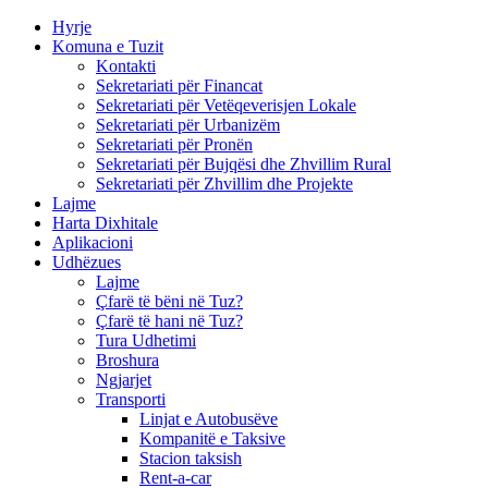
Hyrje
Komuna e Tuzit
Kontakti
Sekretariati për Financat
Sekretariati për Vetëqeverisjen Lokale
Sekretariati për Urbanizëm
Sekretariati për Pronën
Sekretariati për Bujqësi dhe Zhvillim Rural
Sekretariati për Zhvillim dhe Projekte
Lajme
Harta Dixhitale
Aplikacioni
Udhëzues
Lajme
Çfarë të bëni në Tuz?
Çfarë të hani në Tuz?
Tura Udhetimi
Broshura
Ngjarjet
Transporti
Linjat e Autobusëve
Kompanitë e Taksive
Stacion taksish
Rent-a-car